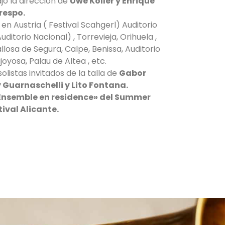
o la direccion de
Uwe Köller y Enrique
respo.
n Austria ( Festival Scahgerl) Auditorio
ditorio Nacional) , Torrevieja, Orihuela ,
allosa de Segura, Calpe, Benissa, Auditorio
joyosa, Palau de Altea , etc.
listas invitados de la talla de
Gabor
y Guarnaschelli y Lito Fontana.
“ Ensemble en residence» del Summer
tival Alicante.