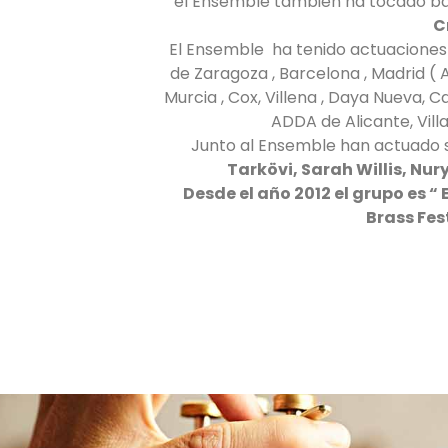
el Ensemble también ha tocado baj
C
El Ensemble ha tenido actuaciones e
de Zaragoza , Barcelona , Madrid ( Au
Murcia , Cox, Villena , Daya Nueva, C
ADDA de Alicante, Villa
Junto al Ensemble han actuado so
Tarkövi, Sarah Willis, Nur
Desde el año 2012 el grupo es 
Brass Fes