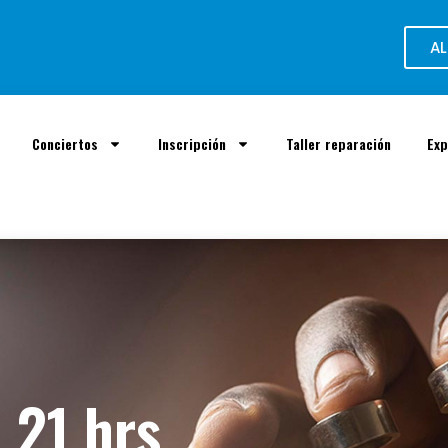
AL
Conciertos
Inscripción
Taller reparación
Exp
, 21 hrs