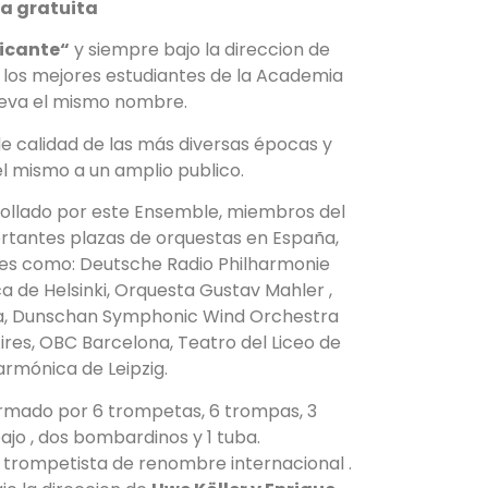
a gratuita
icante“
y siempre bajo la direccion de
 los mejores estudiantes de la Academia
leva el mismo nombre.
e calidad de las más diversas épocas y
el mismo a un amplio publico.
rrollado por este Ensemble, miembros del
rtantes plazas de orquestas en España,
tes como: Deutsche Radio Philharmonie
a de Helsinki, Orquesta Gustav Mahler ,
ia, Dunschan Symphonic Wind Orchestra
ires, OBC Barcelona, Teatro del Liceo de
armónica de Leipzig.
formado por 6 trompetas, 6 trompas, 3
jo , dos bombardinos y 1 tuba.
, trompetista de renombre internacional .