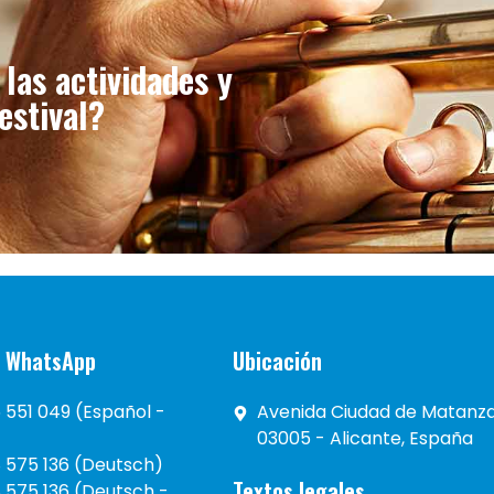
las actividades y
estival?
y WhatsApp
Ubicación
 551 049 (Español -
Avenida Ciudad de Matanzas
03005 - Alicante, España
 575 136 (Deutsch)
Textos legales
 575 136 (Deutsch -