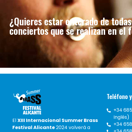
¿Quieres estar enterado de todas 
conciertos que se realizan en el f
Teléfono 
+34 685
Inglés)
El
XIII Internacional Summer Brass
+34 658
Festival Alicante
2024 volverá a
+34 658