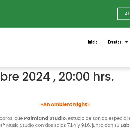
AL
Inicio
Eventos
bre 2024 , 20:00 hrs.
«An Ambient Night»
caros, que
Palmland Studio
, estudio de sonido especial
®️ Music Studio con dos salas 7.1.4 y 9.1.6, junto con su
Lab