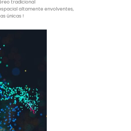
reo tradicional
o espacial altamente envolventes,
as únicas !