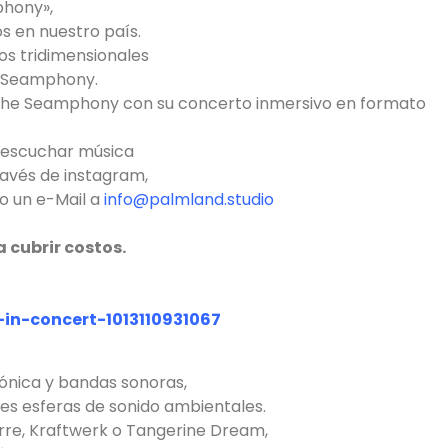
phony»,
s en nuestro país.
os tridimensionales
 Seamphony.
ar The Seamphony con su concerto inmersivo en formato
e escuchar música
través de instagram,
o un e-Mail a
info@palmland.studio
 cubrir costos.
in-concert-1013110931067
ónica y bandas sonoras,
s esferas de sonido ambientales.
arre, Kraftwerk o Tangerine Dream,