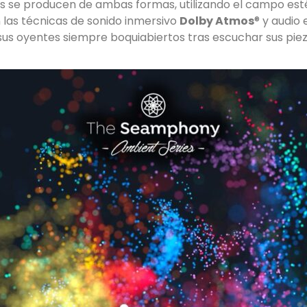
s se producen de ambas formas, utilizando el campo esté
 las técnicas de sonido inmersivo
Dolby Atmos
®️ y audi
sus oyentes siempre boquiabiertos tras escuchar sus piez