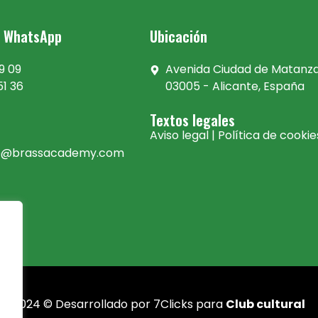
y WhatsApp
Ubicación
9 09
Avenida Ciudad de Matanzas
51 36
03005 - Alicante, España
Textos legales
Aviso legal
|
Política de cookie
te@brassacademy.com
2024 © Desarrollado por
7Clicks
para
Club cultural