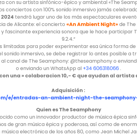
za con su artista sinfónico-épico y ambiental «The Seam
os conciertos con 100% sonido inmersivo jamás celebrado
e 2024
tendrá lugar uno de los más espectaculares event
cia de Alicante: el concierto
«An Ambient Night»
de The
a y fascinante experiencia sonora que le hace particip
9.2.4.“
s limitadas para poder experimentar esa única forma d
el sonido inmersivo, se debe registrar lo antes posible a 
) al canal de The Seamphony: @theseamphony o enviand
o enviando un WhatsApp al
+34 606318066
.
con una » colaboracion 10,- € que ayudan al artista a
Adquisición :
com/e/entradas-an-ambient-night-the-seamphony-
Quien es The Seamphony
ido como un innovador productor de música épica sinf
os de gran música épica y poderosa, así como de enorme
la música electrónica de los años 80, como Jean Michel J